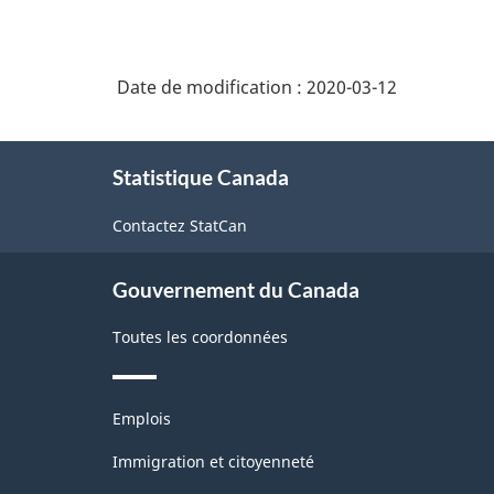
Date de modification :
2020-03-12
À
Statistique Canada
propos
de
Contactez StatCan
ce
site
Gouvernement du Canada
Toutes les coordonnées
Thèmes
Emplois
et
sujets
Immigration et citoyenneté