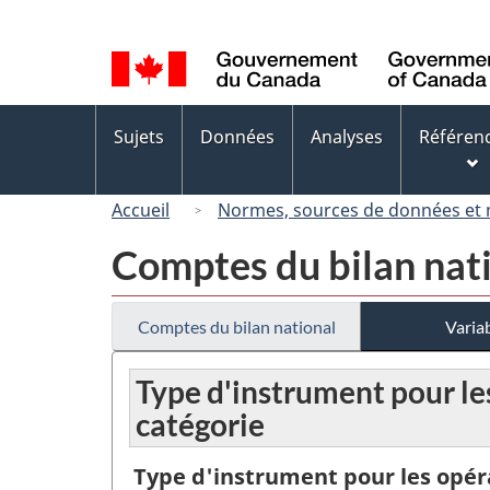
Sélection
de
la
langue
Menus
Sujets
Données
Analyses
Référen
des
sujets
Accueil
Normes, sources de données et
Comptes du bilan nat
Comptes du bilan national
Variab
Type d'instrument pour les
catégorie
Type d'instrument pour les opér