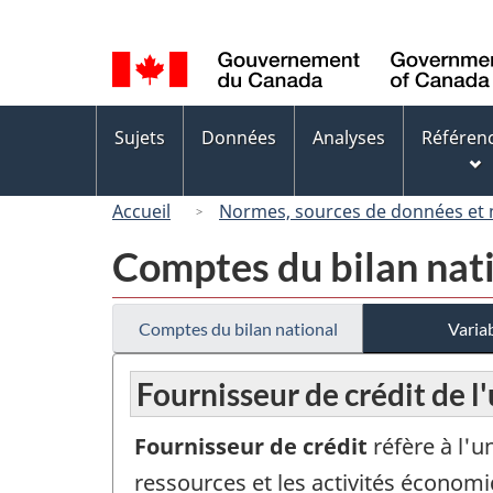
Sélection
de
la
langue
Menus
Sujets
Données
Analyses
Référen
des
sujets
Accueil
Normes, sources de données et
Comptes du bilan nat
Comptes du bilan national
Variab
Fournisseur de crédit de l'
Fournisseur de crédit
réfère à l'u
ressources et les activités économi