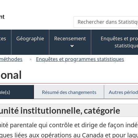
Passer
Passer
Passer
au
à
à
/
Recherche
Rechercher
contenu
« À
la
Government
dans
principal
propos
version
of
Statistique
de
HTML
ces
Géographie
Recensement
Enquêtes et p
Canada
Canada
ce
simplifiée
statistiqu
site »
 méthodes
Enquêtes et programmes statistiques
ional
le(s)
Résumé des changements
Autres périod
unité institutionnelle, catégorie
nité parentale qui contrôle et dirige de façon ind
ques liées aux opérations au Canada et pour laqu