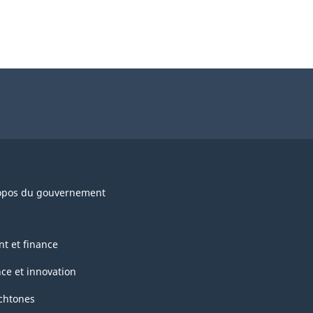
opos du gouvernement
nt et finance
nce et innovation
chtones