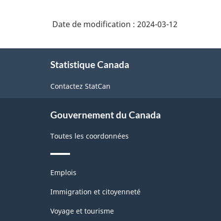
Date de modification :
2024-03-12
À
Statistique Canada
propos
de
Contactez StatCan
ce
site
Gouvernement du Canada
Toutes les coordonnées
Thèmes
Emplois
et
sujets
Immigration et citoyenneté
Voyage et tourisme