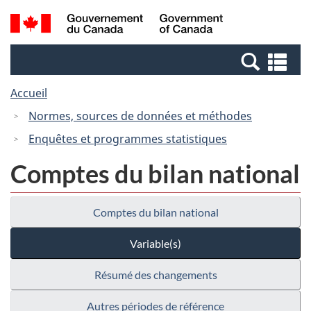
Passer
Passer
Recherche
/
au
à
et
Government
contenu
la
menus
of
Re
principal
version
Canada
et
HTML
Accueil
me
simplifiée
Normes, sources de données et méthodes
Enquêtes et programmes statistiques
Comptes du bilan national
Comptes du bilan national
Variable(s)
Résumé des changements
Autres périodes de référence