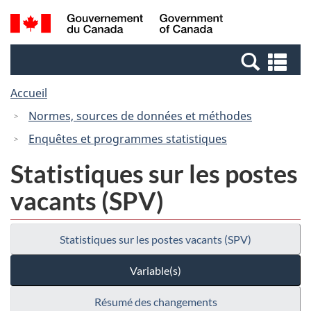
Passer
Passer
Recherche
/
au
à
et
Government
contenu
la
menus
of
Re
principal
version
Canada
et
HTML
Accueil
me
simplifiée
Normes, sources de données et méthodes
Enquêtes et programmes statistiques
Statistiques sur les postes
vacants (SPV)
Statistiques sur les postes vacants (SPV)
Variable(s)
Résumé des changements