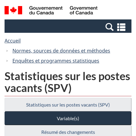
Passer
Passer
Recherche
/
au
à
et
Government
contenu
la
menus
of
Re
principal
version
Canada
et
HTML
Accueil
me
simplifiée
Normes, sources de données et méthodes
Enquêtes et programmes statistiques
Statistiques sur les postes
vacants (SPV)
Statistiques sur les postes vacants (SPV)
Variable(s)
Résumé des changements