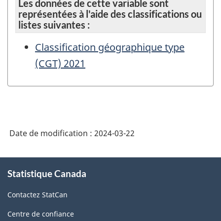
Les données de cette variable sont
représentées à l'aide des classifications ou
listes suivantes :
Classification géographique type
(CGT) 2021
Date de modification :
2024-03-22
À
Statistique Canada
propos
de
Contactez StatCan
ce
site
Centre de confiance