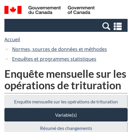
Passer
Passer
Recherche
/
au
à
et
Government
contenu
la
menus
of
Re
principal
version
Canada
et
HTML
Accueil
me
simplifiée
Normes, sources de données et méthodes
Enquêtes et programmes statistiques
Enquête mensuelle sur les
opérations de trituration
Enquête mensuelle sur les opérations de trituration
Variable(s)
Résumé des changements