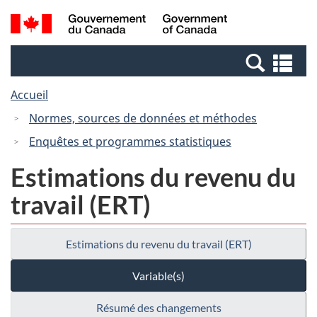
Passer
Passer
Recherche
/
au
à
et
Government
contenu
la
menus
of
Re
principal
version
Canada
et
HTML
Accueil
me
simplifiée
Normes, sources de données et méthodes
Enquêtes et programmes statistiques
Estimations du revenu du
travail (ERT)
Estimations du revenu du travail (ERT)
Variable(s)
Résumé des changements