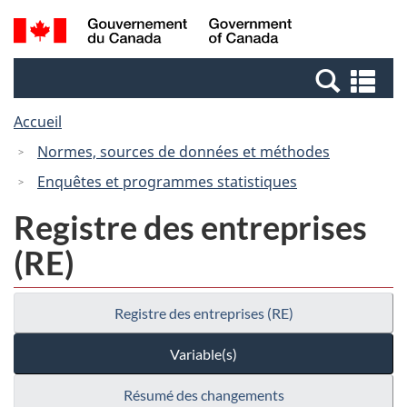
Passer
Passer
Recherche
/
au
à
et
Government
contenu
la
menus
of
Re
principal
version
Canada
et
HTML
Accueil
me
simplifiée
Normes, sources de données et méthodes
Enquêtes et programmes statistiques
Registre des entreprises
(RE)
Registre des entreprises (RE)
Variable(s)
Résumé des changements