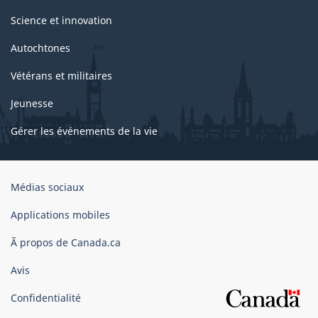
Science et innovation
Autochtones
Vétérans et militaires
Jeunesse
Gérer les événements de la vie
Organisation
Médias sociaux
du
gouvernement
Applications mobiles
du
Ã propos de Canada.ca
Canada
Avis
Confidentialité