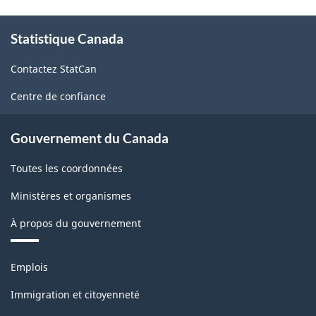
À
Statistique Canada
propos
de
Contactez StatCan
ce
site
Centre de confiance
Gouvernement du Canada
Toutes les coordonnées
Ministères et organismes
À propos du gouvernement
Thèmes
Emplois
et
sujets
Immigration et citoyenneté