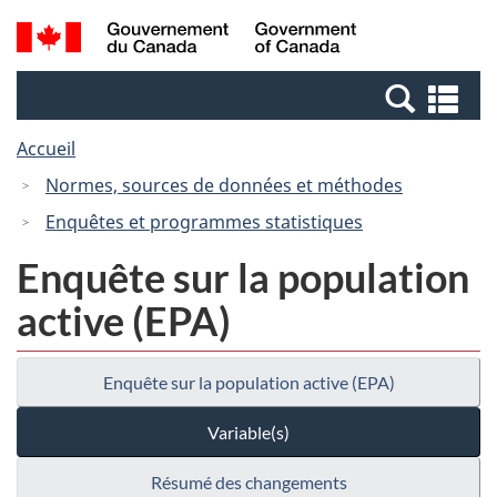
Passer
Passer
Recherche
/
au
à
et
Government
contenu
la
menus
of
Re
principal
version
Canada
et
HTML
Accueil
me
simplifiée
Normes, sources de données et méthodes
Enquêtes et programmes statistiques
Enquête sur la population
active (EPA)
Enquête sur la population active (EPA)
Variable(s)
Résumé des changements