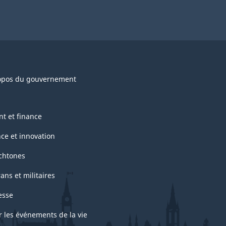
opos du gouvernement
nt et finance
nce et innovation
chtones
ans et militaires
esse
r les événements de la vie