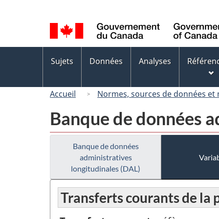
Sélection
de
la
langue
Menus
Sujets
Données
Analyses
Référen
des
sujets
Accueil
Normes, sources de données et
Banque de données ad
Banque de données
administratives
Variab
longitudinales (DAL)
Transferts courants de la 