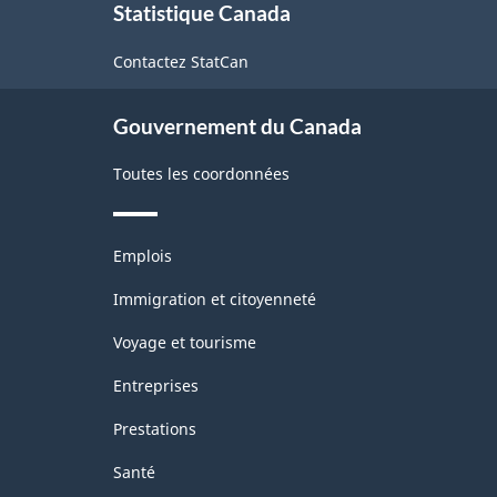
Statistique Canada
propos
de
Contactez StatCan
ce
site
Gouvernement du Canada
Toutes les coordonnées
Thèmes
Emplois
et
sujets
Immigration et citoyenneté
Voyage et tourisme
Entreprises
Prestations
Santé