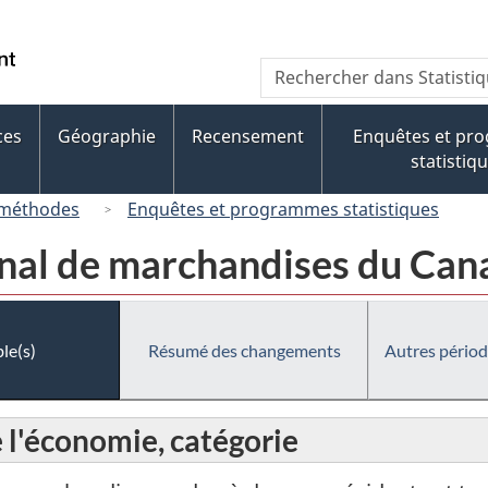
Passer
Passer
au
à
/
Recherche
Rechercher
contenu
« À
Government
dans
principal
propos
of
Statistique
de
ces
Géographie
Recensement
Enquêtes et pr
Canada
Canada
ce
statistiq
site »
 méthodes
Enquêtes et programmes statistiques
al de marchandises du Cana
le(s)
Résumé des changements
Autres périod
 l'économie, catégorie