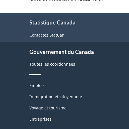
À
Statistique Canada
propos
de
Contactez StatCan
ce
site
Gouvernement du Canada
Toutes les coordonnées
Thèmes
Emplois
et
sujets
Immigration et citoyenneté
Voyage et tourisme
Entreprises