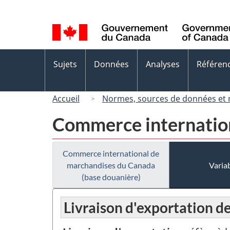
Sélection
de
la
langue
Menus
Sujets
Données
Analyses
Référen
des
sujets
Accueil
Normes, sources de données et
Commerce internation
Commerce international de
marchandises du Canada
Variab
(base douanière)
Livraison d'exportation de