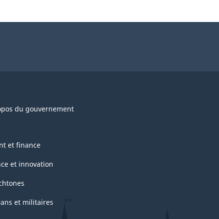
opos du gouvernement
nt et finance
nce et innovation
chtones
ans et militaires