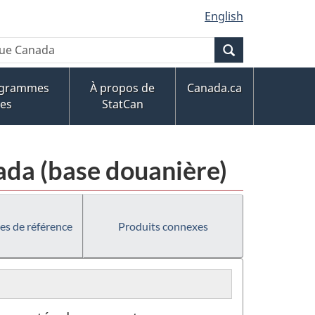
English
Recherche
ogrammes
À propos de
Canada.ca
ues
StatCan
da (base douanière)
es de référence
Produits connexes