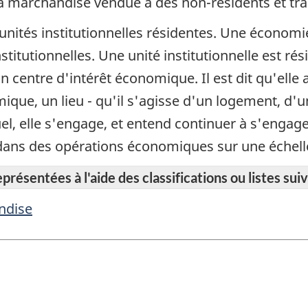
la marchandise vendue à des non-résidents et tr
unités institutionnelles résidentes. Une économie
titutionnelles. Une unité institutionnelle est rési
n centre d'intérêt économique. Il est dit qu'elle
omique, un lieu - qu'il s'agisse d'un logement, d'
quel, elle s'engage, et entend continuer à s'enga
et dans des opérations économiques sur une échel
résentées à l'aide des classifications ou listes suiv
ndise