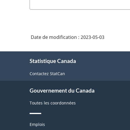
Date de modification :
2023-05-03
À
Statistique Canada
propos
de
Contactez StatCan
ce
site
Gouvernement du Canada
Toutes les coordonnées
Thèmes
Emplois
et