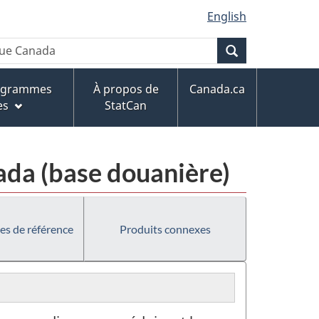
English
Recherche
rogrammes
À propos de
Canada.ca
es
StatCan
da (base douanière)
es de référence
Produits connexes