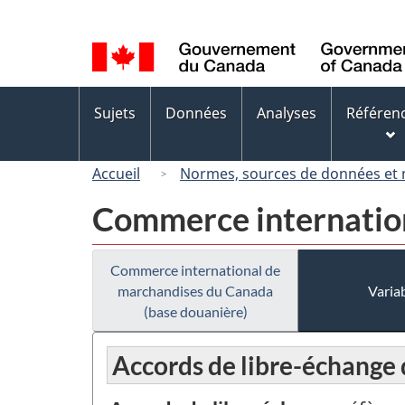
Sélection
de
la
langue
Menus
Sujets
Données
Analyses
Référen
des
sujets
Accueil
Normes, sources de données et
Commerce internation
Commerce international de
marchandises du Canada
Variab
(base douanière)
Accords de libre-échange