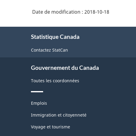
Date de modification :
2018-10-18
À
Statistique Canada
propos
de
Contactez StatCan
ce
site
Gouvernement du Canada
Toutes les coordonnées
Thèmes
Emplois
et
sujets
Immigration et citoyenneté
Voyage et tourisme