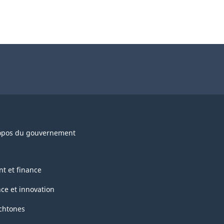
opos du gouvernement
nt et finance
nce et innovation
chtones