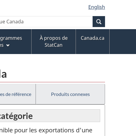
English
Recherche
rogrammes
À propos de
Canada.ca
es
StatCan
da
es de référence
Produits connexes
catégorie
onible pour les exportations d'une