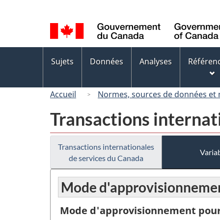
Sélection
de
la
langue
Menus
Sujets
Données
Analyses
Référen
des
sujets
Accueil
Normes, sources de données et
Transactions internat
Transactions internationales
Variab
de services du Canada
Mode d'approvisionnement 
Mode d'approvisionnement pou