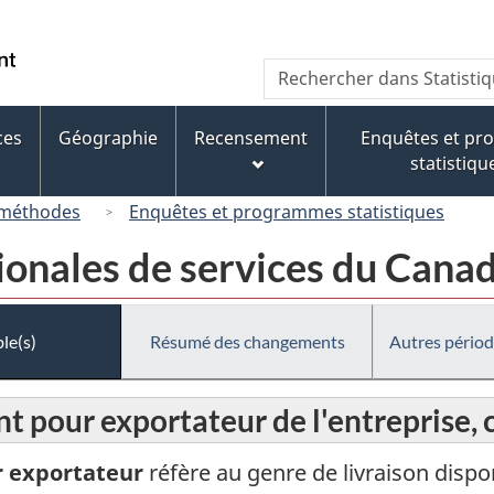
Passer
Passer
Passer
au
à
à
/
Recherche
Rechercher
contenu
« À
la
Government
dans
principal
propos
version
of
Statistique
de
HTML
ces
Géographie
Recensement
Enquêtes et p
Canada
Canada
ce
simplifiée
statistiqu
site »
 méthodes
Enquêtes et programmes statistiques
ionales de services du Cana
le(s)
Résumé des changements
Autres périod
pour exportateur de l'entreprise, 
r exportateur
réfère au genre de livraison disp