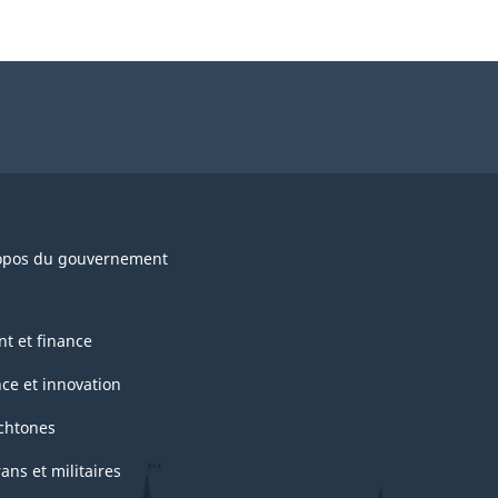
opos du gouvernement
nt et finance
nce et innovation
chtones
ans et militaires