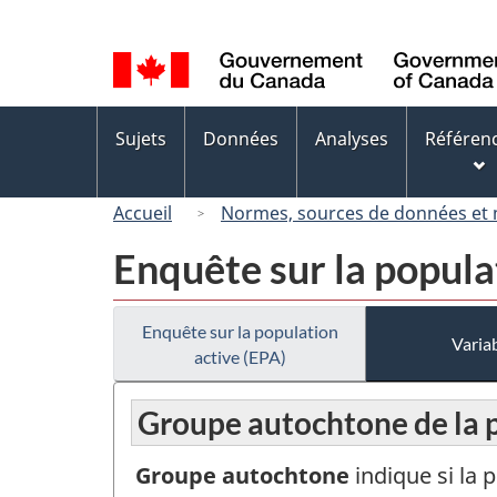
Sélection
de
la
langue
Menus
Sujets
Données
Analyses
Référen
des
sujets
Accueil
Normes, sources de données et
Enquête sur la popula
Enquête sur la population
Variab
active (EPA)
Groupe autochtone de la 
Groupe autochtone
indique si la