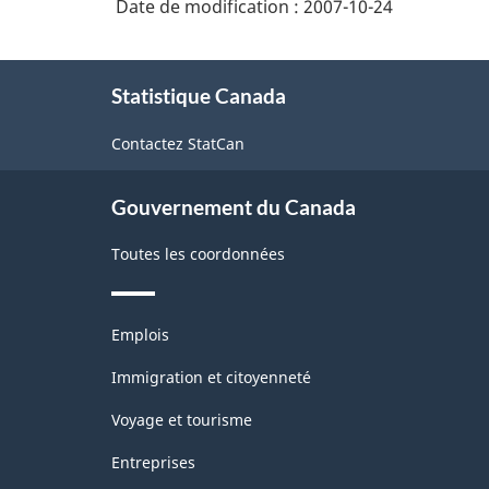
Date de modification :
2007-10-24
À
Statistique Canada
propos
de
Contactez StatCan
ce
site
Gouvernement du Canada
Toutes les coordonnées
Thèmes
Emplois
et
sujets
Immigration et citoyenneté
Voyage et tourisme
Entreprises