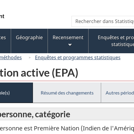
Passer
Passer
Passer
au
à
à
/
Recherche
Rechercher
contenu
« À
la
Government
dans
principal
propos
version
of
Statistique
de
HTML
ces
Géographie
Recensement
Enquêtes et p
Canada
Canada
ce
simplifiée
statistiqu
site »
 méthodes
Enquêtes et programmes statistiques
tion active (EPA)
le(s)
Résumé des changements
Autres périod
personne, catégorie
 personne est Première Nation (Indien de l'Améri