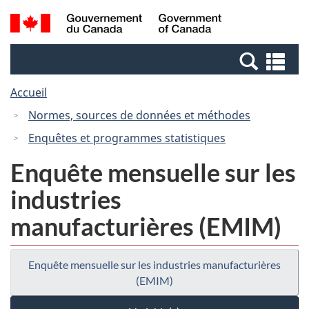
Passer
Passer
Recherche
/
au
à
et
Government
contenu
la
menus
of
Re
principal
version
Canada
et
HTML
Accueil
me
simplifiée
Normes, sources de données et méthodes
Enquêtes et programmes statistiques
Enquête mensuelle sur les
industries
manufacturières (EMIM)
Enquête mensuelle sur les industries manufacturières
(EMIM)