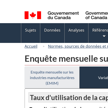
Sélection
de
la
langue
Menus
Sujets
Données
Analyses
Référen
des
sujets
Accueil
Normes, sources de données et
Enquête mensuelle su
Enquête mensuelle sur les
industries manufacturières
Variab
(EMIM)
Taux d'utilisation de la ca