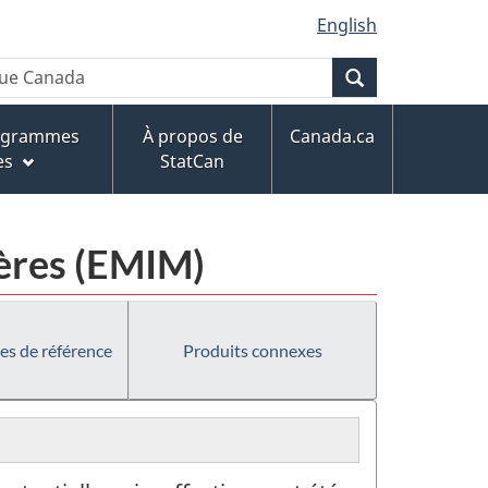
English
Recherche
rogrammes
À propos de
Canada.ca
es
StatCan
ières (EMIM)
es de référence
Produits connexes