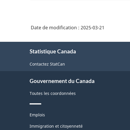
Date de modification :
2025-03-21
À
Statistique Canada
propos
de
Contactez StatCan
ce
site
Gouvernement du Canada
Toutes les coordonnées
Thèmes
Emplois
et
sujets
Immigration et citoyenneté