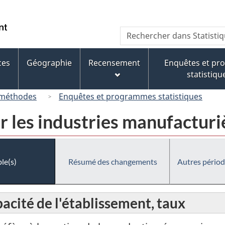
Passer
Passer
Passer
au
à
à
/
Recherche
Rechercher
contenu
« À
la
Government
dans
principal
propos
version
of
Statistique
de
HTML
ces
Géographie
Recensement
Enquêtes et p
Canada
Canada
ce
simplifiée
statistiqu
site »
 méthodes
Enquêtes et programmes statistiques
r les industries manufactur
le(s)
Résumé des changements
Autres périod
pacité de l'établissement, taux