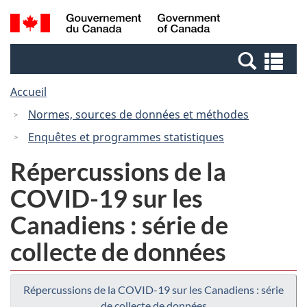
Passer
Passer
Recherche
/
au
à
et
Government
contenu
la
menus
of
Re
principal
version
Canada
et
HTML
Accueil
me
simplifiée
Normes, sources de données et méthodes
Enquêtes et programmes statistiques
Répercussions de la
COVID-19 sur les
Canadiens : série de
collecte de données
Répercussions de la COVID-19 sur les Canadiens : série
de collecte de données