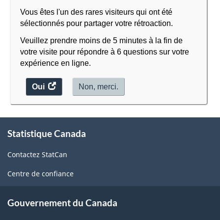
Vous êtes l'un des rares visiteurs qui ont été
sélectionnés pour partager votre rétroaction.
Veuillez prendre moins de 5 minutes à la fin de
votre visite pour répondre à 6 questions sur votre
expérience en ligne.
Oui
accéder
Non, merci.
au
sondage.
À
Statistique Canada
propos
de
Contactez StatCan
ce
site
Centre de confiance
Gouvernement du Canada