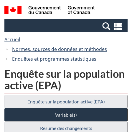
Passer
Passer
Passer
Recherche
/
au
au
à
et
Government
Gestionnaire
contenu
la
menus
of
Re
des
principal
version
Canada
et
Invitations
HTML
Accueil
me
simplifiée
Normes, sources de données et méthodes
Enquêtes et programmes statistiques
Enquête sur la population
active (EPA)
Enquête sur la population active (EPA)
Variable(s)
Résumé des changements