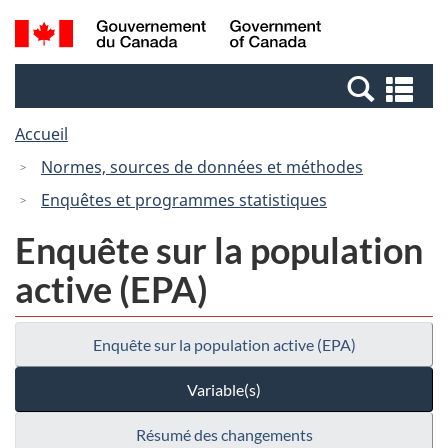
Passer
Passer
Recherche
/
au
à
et
Government
contenu
la
menus
of
Re
principal
version
Canada
et
HTML
Accueil
me
simplifiée
Normes, sources de données et méthodes
Enquêtes et programmes statistiques
Enquête sur la population
active (EPA)
Enquête sur la population active (EPA)
Variable(s)
Résumé des changements