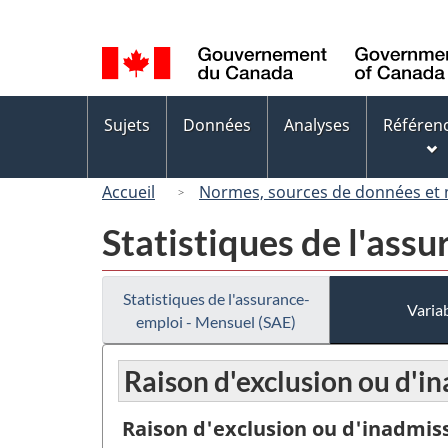
Sélection
de
la
langue
Menus
Sujets
Données
Analyses
Référen
des
sujets
Accueil
Normes, sources de données et
Statistiques de l'ass
Statistiques de l'assurance-
Variab
emploi - Mensuel (SAE)
Raison d'exclusion ou d'in
Raison d'exclusion ou d'inadmiss