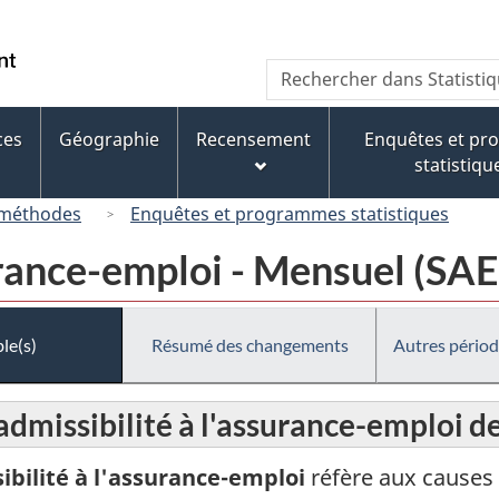
Passer
Passer
Passer
au
à
à
/
Recherche
Rechercher
contenu
« À
la
Government
dans
principal
propos
version
of
Statistique
de
HTML
ces
Géographie
Recensement
Enquêtes et p
Canada
Canada
ce
simplifiée
statistiqu
site »
 méthodes
Enquêtes et programmes statistiques
urance-emploi - Mensuel (SAE
le(s)
Résumé des changements
Autres périod
admissibilité à l'assurance-emploi d
ibilité à l'assurance-emploi
réfère aux causes