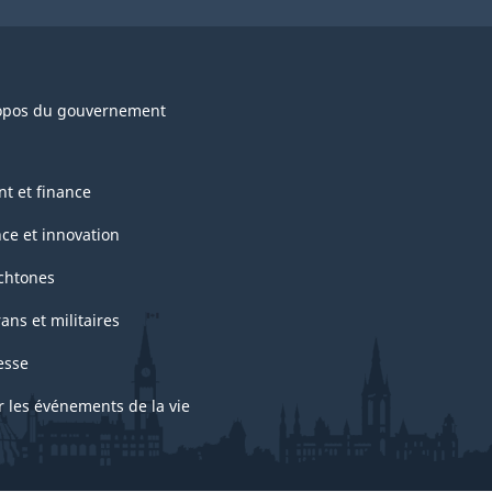
opos du gouvernement
nt et finance
nce et innovation
chtones
ans et militaires
esse
r les événements de la vie