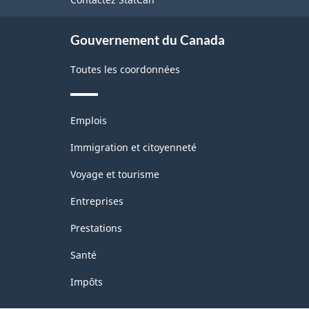
ce
site
Gouvernement du Canada
Toutes les coordonnées
Thèmes
Emplois
et
sujets
Immigration et citoyenneté
Voyage et tourisme
Entreprises
Prestations
Santé
Impôts