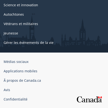
Science et innovation
Autochtones
Vétérans et militaires
Jeunesse
Gérer les événements de la vie
Organisation
Médias sociaux
du
gouvernement
Applications mobiles
du
Ã propos de Canada.ca
Canada
Avis
Confidentialité