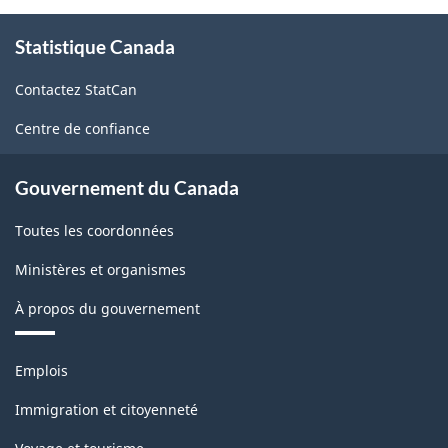
À
Statistique Canada
propos
de
Contactez StatCan
ce
site
Centre de confiance
Gouvernement du Canada
Toutes les coordonnées
Ministères et organismes
À propos du gouvernement
Thèmes
Emplois
et
sujets
Immigration et citoyenneté