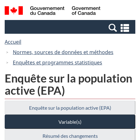
Passer
Passer
Recherche
/
au
à
et
Government
contenu
la
menus
of
Re
principal
version
Canada
et
HTML
Accueil
me
simplifiée
Normes, sources de données et méthodes
Enquêtes et programmes statistiques
Enquête sur la population
active (EPA)
Enquête sur la population active (EPA)
Variable(s)
Résumé des changements