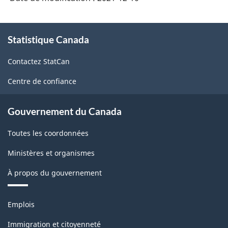
À
Statistique Canada
propos
de
Contactez StatCan
ce
site
Centre de confiance
Gouvernement du Canada
Toutes les coordonnées
Ministères et organismes
À propos du gouvernement
Thèmes
Emplois
et
sujets
Immigration et citoyenneté