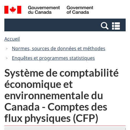
Passer
Passer
Recherche
/
au
à
et
Government
contenu
la
menus
of
Re
principal
version
Canada
et
HTML
Accueil
me
simplifiée
Normes, sources de données et méthodes
Enquêtes et programmes statistiques
Système de comptabilité
économique et
environnementale du
Canada - Comptes des
flux physiques (CFP)