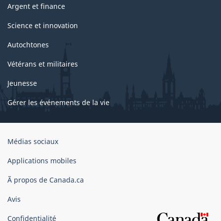
Argent et finance
Science et innovation
Autochtones
Vétérans et militaires
Jeunesse
Gérer les événements de la vie
Organisation
Médias sociaux
du
gouvernement
Applications mobiles
du
Ã propos de Canada.ca
Canada
Avis
Confidentialité