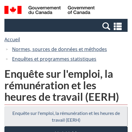
Passer
Passer
Recherche
/
au
à
et
Government
contenu
la
menus
of
Re
principal
version
Canada
et
HTML
Accueil
me
simplifiée
Normes, sources de données et méthodes
Enquêtes et programmes statistiques
Enquête sur l'emploi, la
rémunération et les
heures de travail (EERH)
Enquête sur l'emploi, la rémunération et les heures de
travail (EERH)