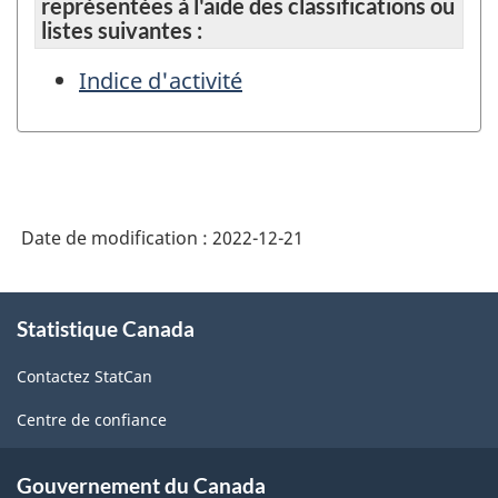
représentées à l'aide des classifications ou
listes suivantes :
Indice d'activité
Date de modification :
2022-12-21
À
Statistique Canada
propos
de
Contactez StatCan
ce
site
Centre de confiance
Gouvernement du Canada