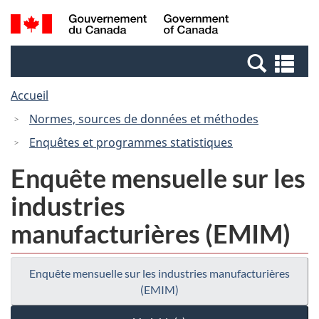
Passer
Passer
Recherche
/
au
à
et
Government
contenu
la
menus
of
Re
principal
version
Canada
et
HTML
Accueil
me
simplifiée
Normes, sources de données et méthodes
Enquêtes et programmes statistiques
Enquête mensuelle sur les
industries
manufacturières (EMIM)
Enquête mensuelle sur les industries manufacturières
(EMIM)