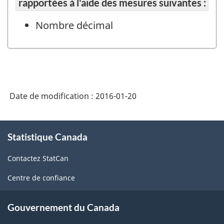
rapportées à l'aide des mesures suivantes :
Nombre décimal
Date de modification :
2016-01-20
À
Statistique Canada
propos
de
Contactez StatCan
ce
site
Centre de confiance
Gouvernement du Canada