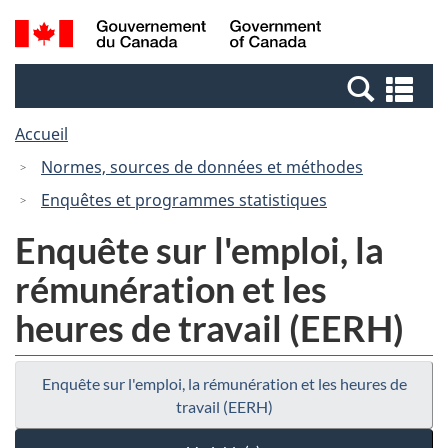
Passer
Passer
Recherche
/
au
à
et
Government
contenu
la
menus
of
Re
principal
version
Canada
et
HTML
Accueil
me
simplifiée
Normes, sources de données et méthodes
Enquêtes et programmes statistiques
Enquête sur l'emploi, la
rémunération et les
heures de travail (EERH)
Enquête sur l'emploi, la rémunération et les heures de
travail (EERH)