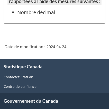
rapportées à l'aide des mesures suivantes :
Nombre décimal
Date de modification :
2024-04-24
À
Statistique Canada
propos
de
Contactez StatCan
ce
site
Centre de confiance
Gouvernement du Canada