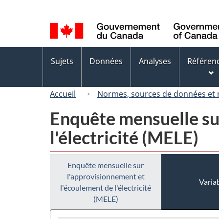
Sélection
de
la
langue
Menus
Sujets
Données
Analyses
Référen
des
sujets
Accueil
Normes, sources de données et
Enquête mensuelle su
l'électricité (MELE)
Enquête mensuelle sur
l'approvisionnement et
Variab
l'écoulement de l'électricité
(MELE)