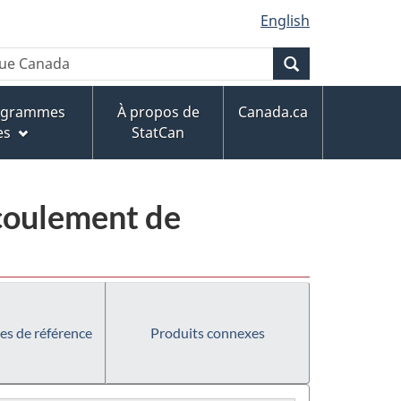
English
Recherche
rogrammes
À propos de
Canada.ca
es
StatCan
écoulement de
es de référence
Produits connexes