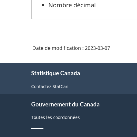
Nombre décimal
Date de modification :
2023-03-07
À
Statistique Canada
propos
de
Contactez StatCan
ce
site
Gouvernement du Canada
Toutes les coordonnées