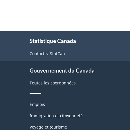
À
Statistique Canada
propos
de
Contactez StatCan
ce
site
Gouvernement du Canada
Toutes les coordonnées
Thèmes
Emplois
et
sujets
Immigration et citoyenneté
Voyage et tourisme