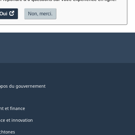
Oui
accéder
Non, merci.
au
sondage.
opos du gouvernement
nt et finance
nce et innovation
chtones