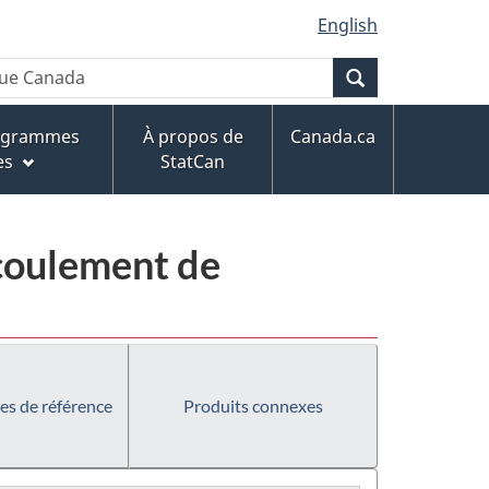
English
Recherche
rogrammes
À propos de
Canada.ca
es
StatCan
écoulement de
es de référence
Produits connexes