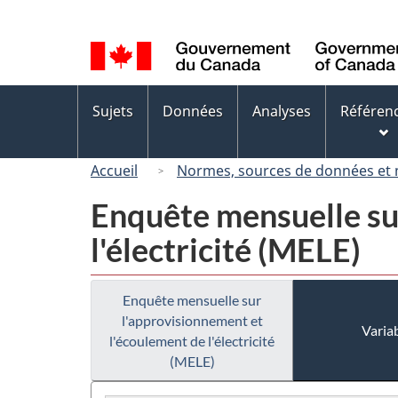
Sélection
de
la
langue
Menus
Sujets
Données
Analyses
Référen
des
sujets
Accueil
Normes, sources de données et
Enquête mensuelle su
l'électricité (MELE)
Enquête mensuelle sur
l'approvisionnement et
Variab
l'écoulement de l'électricité
(MELE)