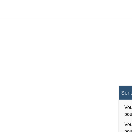
Sond
Vou
pou
Veu
pou