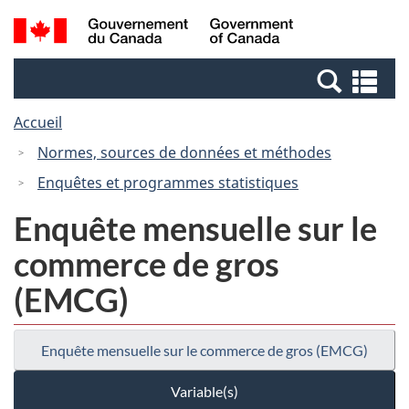
Passer
Passer
Recherche
/
au
à
et
Government
contenu
la
menus
of
Re
principal
version
Canada
et
HTML
Accueil
me
simplifiée
Normes, sources de données et méthodes
Enquêtes et programmes statistiques
Enquête mensuelle sur le
commerce de gros
(EMCG)
Enquête mensuelle sur le commerce de gros (EMCG)
Variable(s)