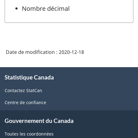
Nombre décimal
Date de modification :
2020-12-18
À
Statistique Canada
propos
de
Contactez StatCan
ce
site
Centre de confiance
Gouvernement du Canada
Toutes les coordonnées