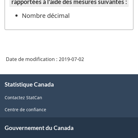
rapportées à l'aide des mesures suivantes :
Nombre décimal
Date de modification :
2019-07-02
À
Statistique Canada
propos
de
Contactez StatCan
ce
site
Centre de confiance
Gouvernement du Canada