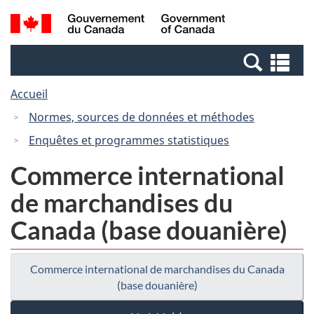
Passer
Passer
Recherche
/
au
à
et
Government
contenu
la
menus
of
Re
principal
version
Canada
et
HTML
Accueil
me
simplifiée
Normes, sources de données et méthodes
Enquêtes et programmes statistiques
Commerce international
de marchandises du
Canada (base douanière)
Commerce international de marchandises du Canada
(base douanière)