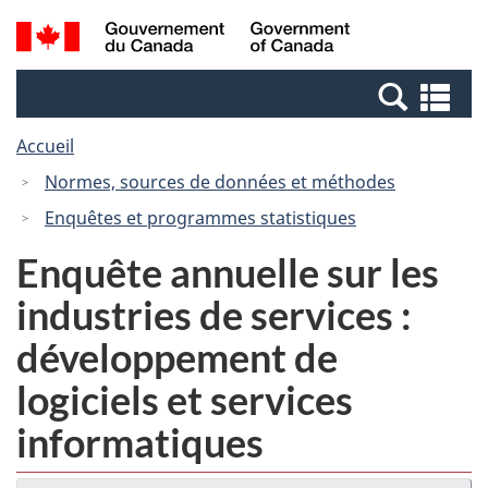
Passer
Passer
Recherche
/
au
à
et
Government
contenu
la
menus
of
Re
principal
version
Canada
et
HTML
Accueil
me
simplifiée
Normes, sources de données et méthodes
Enquêtes et programmes statistiques
Enquête annuelle sur les
industries de services :
développement de
logiciels et services
informatiques