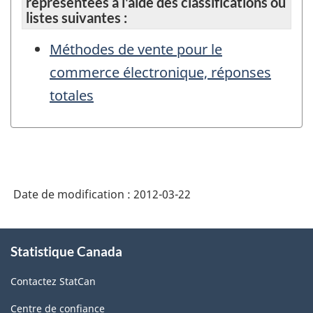
représentées à l'aide des classifications ou
listes suivantes :
Méthodes de vente pour le
commerce électronique, réponses
totales
Date de modification :
2012-03-22
À
Statistique Canada
propos
de
Contactez StatCan
ce
site
Centre de confiance