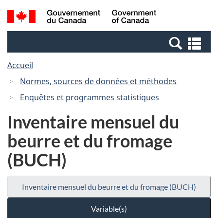
Passer
Passer
Recherche
/
au
à
et
Government
contenu
la
menus
of
Re
principal
version
Canada
et
HTML
Accueil
me
simplifiée
Normes, sources de données et méthodes
Enquêtes et programmes statistiques
Inventaire mensuel du
beurre et du fromage
(BUCH)
Inventaire mensuel du beurre et du fromage (BUCH)
Variable(s)