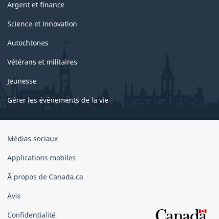
Argent et finance
Science et innovation
Autochtones
Vétérans et militaires
Jeunesse
Gérer les événements de la vie
Organisation
Médias sociaux
du
gouvernement
Applications mobiles
du
Ã propos de Canada.ca
Canada
Avis
Confidentialité