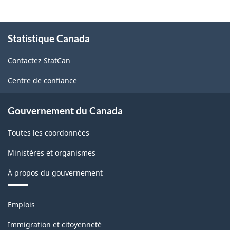
À
Statistique Canada
propos
de
Contactez StatCan
ce
site
Centre de confiance
Gouvernement du Canada
Toutes les coordonnées
Ministères et organismes
À propos du gouvernement
Thèmes
Emplois
et
sujets
Immigration et citoyenneté