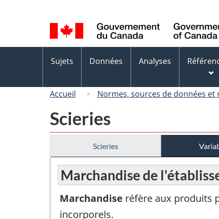
Sélection
de
la
langue
Menus
Sujets
Données
Analyses
Référen
des
sujets
Accueil
Normes, sources de données et
Scieries
Scieries
Variab
Marchandise de l'établis
Marchandise
réfère aux produits 
incorporels.