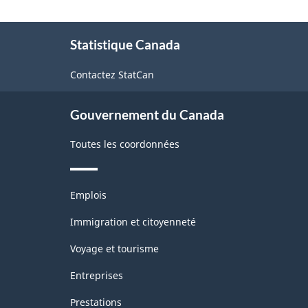
À
Statistique Canada
propos
de
Contactez StatCan
ce
site
Gouvernement du Canada
Toutes les coordonnées
Thèmes
Emplois
et
sujets
Immigration et citoyenneté
Voyage et tourisme
Entreprises
Prestations