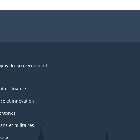
opos du gouvernement
nt et finance
nce et innovation
chtones
ans et militaires
esse