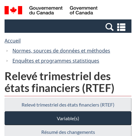
Passer
Passer
Recherche
/
au
à
et
Government
contenu
la
menus
of
Re
principal
version
Canada
et
HTML
Accueil
me
simplifiée
Normes, sources de données et méthodes
Enquêtes et programmes statistiques
Relevé trimestriel des
états financiers (RTEF)
Relevé trimestriel des états financiers (RTEF)
Variable(s)
Résumé des changements