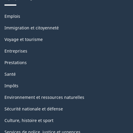
Thèmes
Emplois
et
sujets
Immigration et citoyenneté
Voyage et tourisme
Entreprises
Prestations
Santé
Impôts
Environnement et ressources naturelles
Sécurité nationale et défense
Culture, histoire et sport
Services de police, justice et urgences