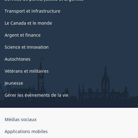
Transport et infrastructure
Le Canada et le monde
Argent et finance
Science et innovation
Autochtones
Vétérans et militaires
Jeunesse
Gérer les événements de la vie
Organisation
Médias sociaux
du
gouvernement
Applications mobiles
du