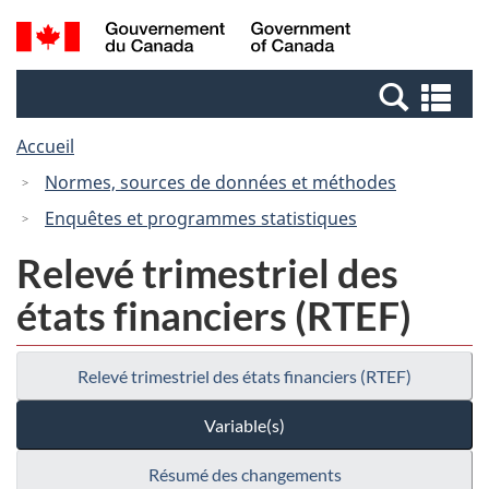
Passer
Passer
Recherche
/
au
à
et
Government
contenu
la
menus
of
Re
principal
version
Canada
et
HTML
Accueil
me
simplifiée
Normes, sources de données et méthodes
Enquêtes et programmes statistiques
Relevé trimestriel des
états financiers (RTEF)
Relevé trimestriel des états financiers (RTEF)
Variable(s)
Résumé des changements