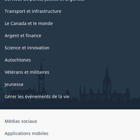
Transport et infrastructure
Le Canada et le monde
Argent et finance
Science et innovation
Autochtones
Vétérans et militaires
Jeunesse
Gérer les événements de la vie
Organisation
Médias sociaux
du
gouvernement
Applications mobiles
du