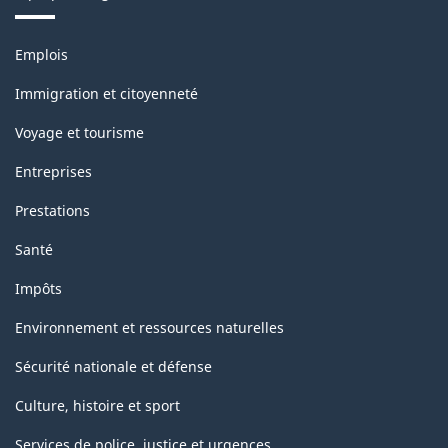
Thèmes
Emplois
et
sujets
Immigration et citoyenneté
Voyage et tourisme
Entreprises
Prestations
Santé
Impôts
Environnement et ressources naturelles
Sécurité nationale et défense
Culture, histoire et sport
Services de police, justice et urgences