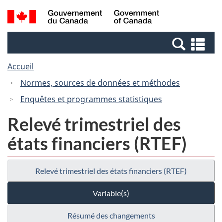
Passer
Passer
Recherche
/
au
à
et
Government
contenu
la
menus
of
Re
principal
version
Canada
et
HTML
Accueil
me
simplifiée
Normes, sources de données et méthodes
Enquêtes et programmes statistiques
Relevé trimestriel des
états financiers (RTEF)
Relevé trimestriel des états financiers (RTEF)
Variable(s)
Résumé des changements