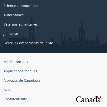
Science et innovation
Autochtones
Vétérans et militaires
Jeunesse
Gérer les événements de la vie
Organisation
Médias sociaux
du
gouvernement
Applications mobiles
du
Ã propos de Canada.ca
Canada
Avis
Confidentialité