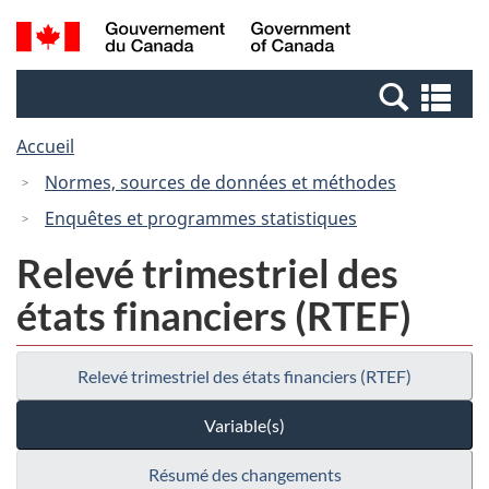
Passer
Passer
Recherche
/
au
à
et
Government
contenu
la
menus
of
Re
principal
version
Canada
et
HTML
Accueil
me
simplifiée
Normes, sources de données et méthodes
Enquêtes et programmes statistiques
Relevé trimestriel des
états financiers (RTEF)
Relevé trimestriel des états financiers (RTEF)
Variable(s)
Résumé des changements