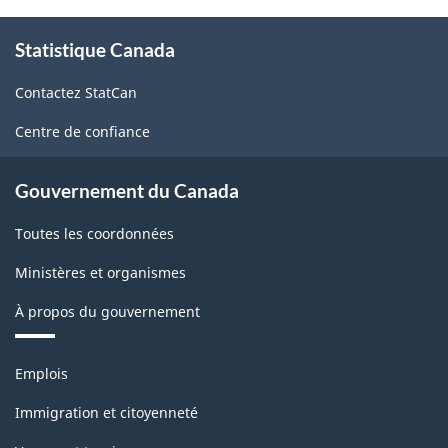
À
Statistique Canada
propos
de
Contactez StatCan
ce
site
Centre de confiance
Gouvernement du Canada
Toutes les coordonnées
Ministères et organismes
À propos du gouvernement
Thèmes
Emplois
et
sujets
Immigration et citoyenneté