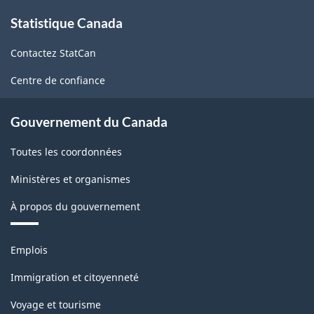
À
Statistique Canada
propos
de
Contactez StatCan
ce
site
Centre de confiance
Gouvernement du Canada
Toutes les coordonnées
Ministères et organismes
À propos du gouvernement
Thèmes
Emplois
et
sujets
Immigration et citoyenneté
Voyage et tourisme