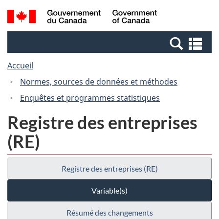
Passer
Passer
Recherche
/
au
à
et
Government
contenu
la
menus
of
Re
principal
version
Canada
et
HTML
Accueil
me
simplifiée
Normes, sources de données et méthodes
Enquêtes et programmes statistiques
Registre des entreprises
(RE)
Registre des entreprises (RE)
Variable(s)
Résumé des changements