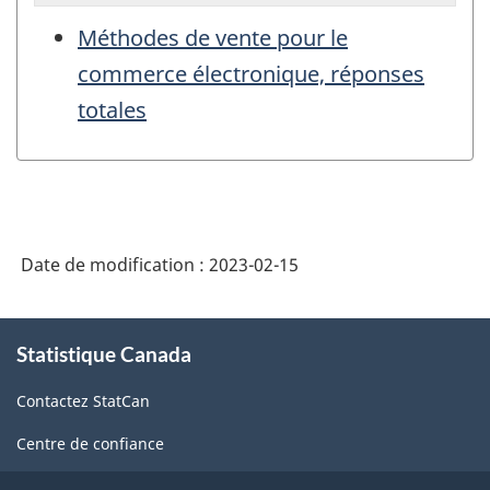
Méthodes de vente pour le
commerce électronique, réponses
totales
Date de modification :
2023-02-15
À
Statistique Canada
propos
de
Contactez StatCan
ce
site
Centre de confiance