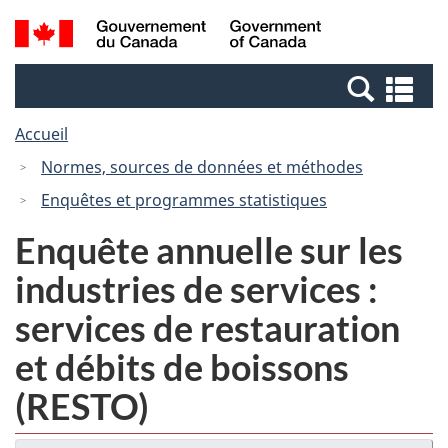
Passer
Passer
Recherche
/
au
à
et
Government
contenu
la
menus
of
Re
principal
version
Canada
et
HTML
Accueil
me
simplifiée
Normes, sources de données et méthodes
Enquêtes et programmes statistiques
Enquête annuelle sur les
industries de services :
services de restauration
et débits de boissons
(RESTO)