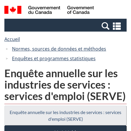
Passer
Passer
Recherche
/
au
à
et
Government
contenu
la
menus
of
Re
principal
version
Canada
et
HTML
Accueil
me
simplifiée
Normes, sources de données et méthodes
Enquêtes et programmes statistiques
Enquête annuelle sur les
industries de services :
services d'emploi (SERVE)
Enquête annuelle sur les industries de services : services
d'emploi (SERVE)