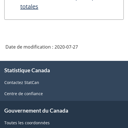
totales
Date de modification :
2020-07-27
À
Statistique Canada
propos
de
Contactez StatCan
ce
site
Centre de confiance
Gouvernement du Canada
Toutes les coordonnées