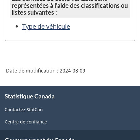
représentées à l'aide des classifications ou
listes suivantes :
Type de véhicule
Date de modification :
2024-08-09
À
Statistique Canada
propos
de
Contactez StatCan
ce
site
Centre de confiance