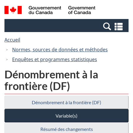
Passer
Passer
Recherche
/
au
à
et
Government
contenu
la
menus
of
Re
principal
version
Canada
et
HTML
Accueil
me
simplifiée
Normes, sources de données et méthodes
Enquêtes et programmes statistiques
Dénombrement à la
frontière (DF)
Dénombrement à la frontière (DF)
Variable(s)
Résumé des changements