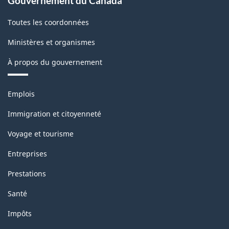
Gouvernement du Canada
Toutes les coordonnées
Ministères et organismes
À propos du gouvernement
Thèmes
Emplois
et
sujets
Immigration et citoyenneté
Voyage et tourisme
Entreprises
Prestations
Santé
Impôts