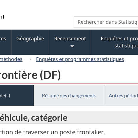
Passer
Passer
Passer
au
à
à
/
Recherche
Rechercher
contenu
« À
la
Government
dans
principal
propos
version
of
Statistique
de
HTML
ces
Géographie
Recensement
Enquêtes et p
Canada
Canada
ce
simplifiée
statistiqu
site »
 méthodes
Enquêtes et programmes statistiques
ontière (DF)
le(s)
Résumé des changements
Autres périod
véhicule, catégorie
action de traverser un poste frontalier.