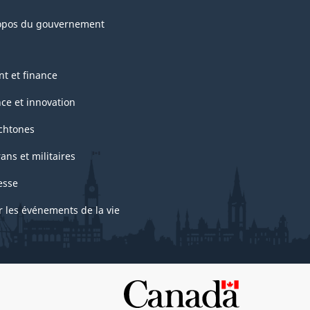
opos du gouvernement
nt et finance
nce et innovation
chtones
ans et militaires
esse
r les événements de la vie