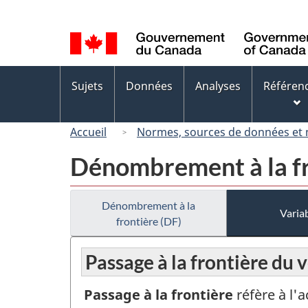
Sélection
de
la
langue
Menus
Sujets
Données
Analyses
Référen
des
sujets
Accueil
Normes, sources de données et
Dénombrement à la fr
Dénombrement à la
Variab
frontière (DF)
Passage à la frontière du 
Passage à la frontière
réfère à l'