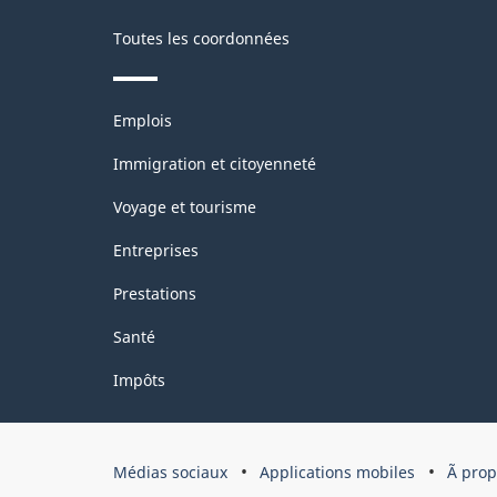
Toutes les coordonnées
Thèmes
Emplois
et
sujets
Immigration et citoyenneté
Voyage et tourisme
Entreprises
Prestations
Santé
Impôts
Organisation
Médias sociaux
Applications mobiles
Ã pro
du