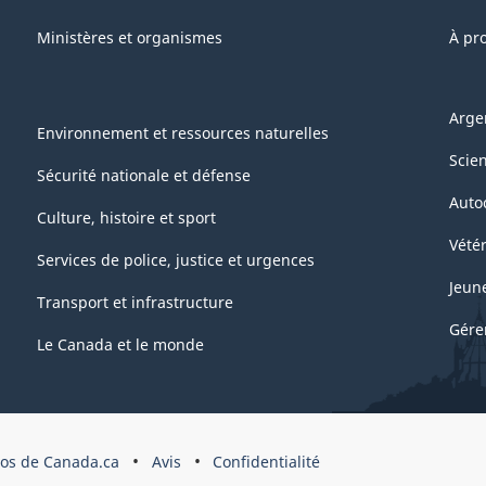
Ministères et organismes
À pr
Arge
Environnement et ressources naturelles
Scie
Sécurité nationale et défense
Auto
Culture, histoire et sport
Vétér
Services de police, justice et urgences
Jeun
Transport et infrastructure
Gére
Le Canada et le monde
pos de Canada.ca
Avis
Confidentialité