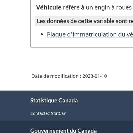
Véhicule
réfère à un engin à roue
Les données de cette variable sont rep
Plaque d'immatriculation du véh
Date de modification :
2023-01-10
À
Statistique Canada
propos
de
Contactez StatCan
ce
site
Gouvernement du Canada