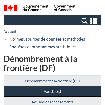
Passer
Passer
Recherche
/
au
à
et
Government
contenu
la
menus
of
Re
principal
version
Canada
et
HTML
Accueil
me
simplifiée
Normes, sources de données et méthodes
Enquêtes et programmes statistiques
Dénombrement à la
frontière (DF)
Dénombrement à la frontière (DF)
Variable(s)
Résumé des changements