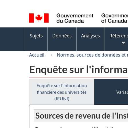
Sélection
de
la
langue
Menus
Sujets
Données
Analyses
Référen
des
sujets
Accueil
Normes, sources de données et
Enquête sur l'informa
Enquête sur l'information
financière des universités
Variab
(IFUNI)
Sources de revenu de l'in