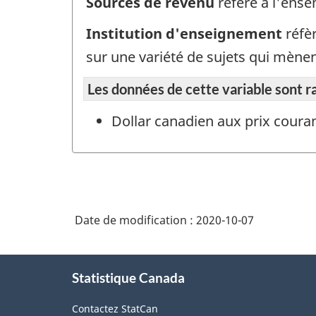
Sources de revenu
réfère à l'ens
Institution d'enseignement
réfè
sur une variété de sujets qui mène
Les données de cette variable sont r
Dollar canadien aux prix coura
Date de modification :
2020-10-07
À
Statistique Canada
propos
de
Contactez StatCan
ce