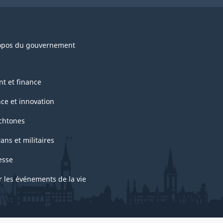
opos du gouvernement
nt et finance
nce et innovation
chtones
ans et militaires
esse
r les événements de la vie