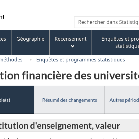
Passer
Passer
Passer
au
à
à
/
Recherche
Rechercher
contenu
« À
la
Government
dans
principal
propos
version
of
Statistique
de
HTML
ces
Géographie
Recensement
Enquêtes et p
Canada
Canada
ce
simplifiée
statistiqu
site »
 méthodes
Enquêtes et programmes statistiques
tion financière des universit
le(s)
Résumé des changements
Autres périod
stitution d'enseignement, valeur