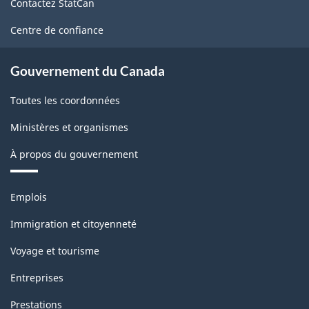
Contactez StatCan
ce
site
Centre de confiance
Gouvernement du Canada
Toutes les coordonnées
Ministères et organismes
À propos du gouvernement
Thèmes
Emplois
et
sujets
Immigration et citoyenneté
Voyage et tourisme
Entreprises
Prestations