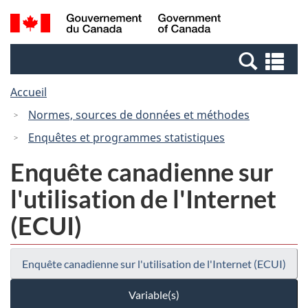
Passer
Passer
Recherche
/
au
à
et
Government
contenu
la
menus
of
Re
principal
version
Canada
et
HTML
Accueil
me
simplifiée
Normes, sources de données et méthodes
Enquêtes et programmes statistiques
Enquête canadienne sur
l'utilisation de l'Internet
(ECUI)
Enquête canadienne sur l'utilisation de l'Internet (ECUI)
Variable(s)