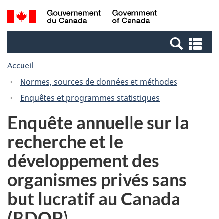
Passer
Passer
Recherche
/
au
à
et
Government
contenu
la
menus
of
Re
principal
version
Canada
et
HTML
Accueil
me
simplifiée
Normes, sources de données et méthodes
Enquêtes et programmes statistiques
Enquête annuelle sur la
recherche et le
développement des
organismes privés sans
but lucratif au Canada
(RDOP)