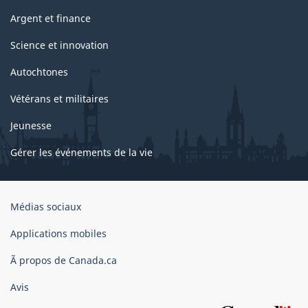
Argent et finance
Science et innovation
Autochtones
Vétérans et militaires
Jeunesse
Gérer les événements de la vie
Organisation
Médias sociaux
du
gouvernement
Applications mobiles
du
Ã propos de Canada.ca
Canada
Avis