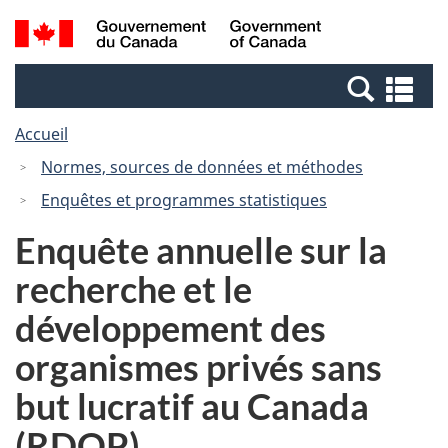
Passer
Passer
Recherche
/
au
à
et
Government
contenu
la
menus
of
Re
principal
version
Canada
et
HTML
Accueil
me
simplifiée
Normes, sources de données et méthodes
Enquêtes et programmes statistiques
Enquête annuelle sur la
recherche et le
développement des
organismes privés sans
but lucratif au Canada
(RDOP)