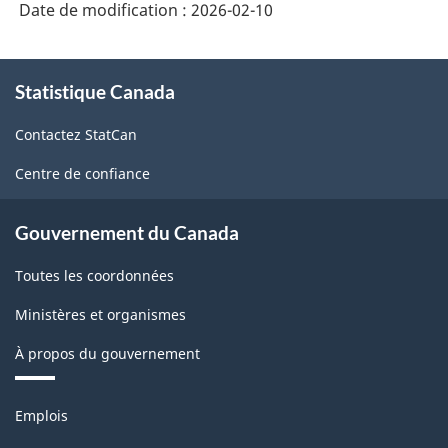
Date de modification :
2026-02-10
À
Statistique Canada
propos
de
Contactez StatCan
ce
site
Centre de confiance
Gouvernement du Canada
Toutes les coordonnées
Ministères et organismes
À propos du gouvernement
Thèmes
Emplois
et