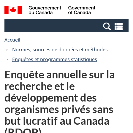
Passer
Passer
Passer
Recherche
/
au
au
à
et
Government
Gestionnaire
contenu
la
menus
of
Re
des
principal
version
Canada
et
Invitations
HTML
Accueil
me
simplifiée
Normes, sources de données et méthodes
Enquêtes et programmes statistiques
Enquête annuelle sur la
recherche et le
développement des
organismes privés sans
but lucratif au Canada
(RDOP)