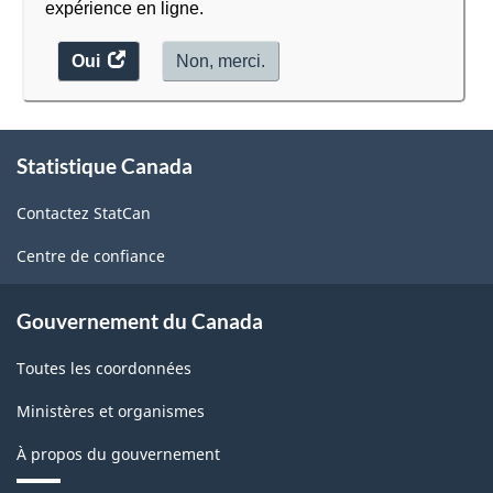
expérience en ligne.
Oui
accéder
Non, merci.
au
sondage.
À
Statistique Canada
propos
de
Contactez StatCan
ce
site
Centre de confiance
Gouvernement du Canada
Toutes les coordonnées
Ministères et organismes
À propos du gouvernement