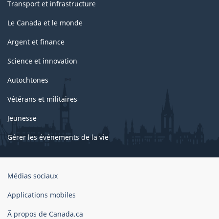
Transport et infrastructure
Le Canada et le monde
Argent et finance
Science et innovation
Autochtones
Vétérans et militaires
Jeunesse
Gérer les événements de la vie
Organisation
Médias sociaux
du
gouvernement
Applications mobiles
du
Ã propos de Canada.ca
Canada