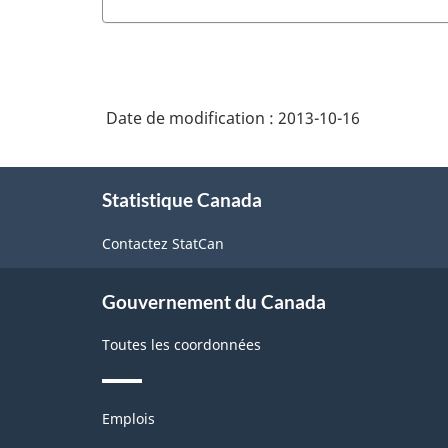
Date de modification :
2013-10-16
À
Statistique Canada
propos
de
Contactez StatCan
ce
site
Gouvernement du Canada
Toutes les coordonnées
Thèmes
Emplois
et