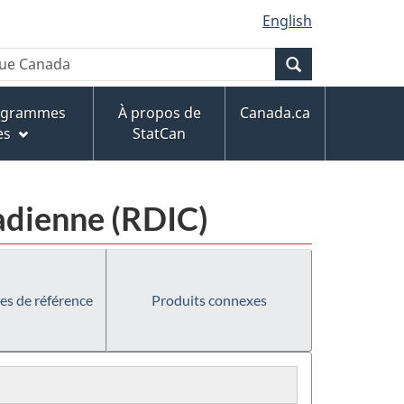
English
Recherche
rogrammes
À propos de
Canada.ca
es
StatCan
adienne (RDIC)
es de référence
Produits connexes