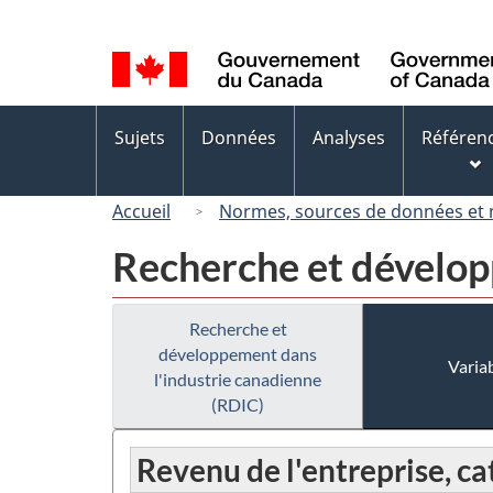
Sélection
de
la
langue
Menus
Sujets
Données
Analyses
Référen
des
sujets
Accueil
Normes, sources de données et
Recherche et dévelop
Recherche et
développement dans
Variab
l'industrie canadienne
(RDIC)
Revenu de l'entreprise, ca