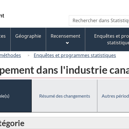
Passer
Passer
Passer
au
à
à
/
Recherche
Rechercher
contenu
« À
la
Government
dans
principal
propos
version
of
Statistique
de
HTML
ces
Géographie
Recensement
Enquêtes et p
Canada
Canada
ce
simplifiée
statistiqu
site »
 méthodes
Enquêtes et programmes statistiques
pement dans l'industrie can
le(s)
Résumé des changements
Autres périod
tégorie