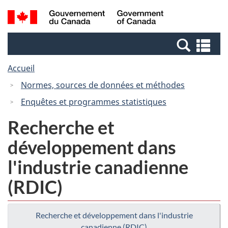
Passer
Passer
Recherche
/
au
à
et
Government
contenu
la
menus
of
Re
principal
version
Canada
et
HTML
Accueil
me
simplifiée
Normes, sources de données et méthodes
Enquêtes et programmes statistiques
Recherche et
développement dans
l'industrie canadienne
(RDIC)
Recherche et développement dans l'industrie
canadienne (RDIC)