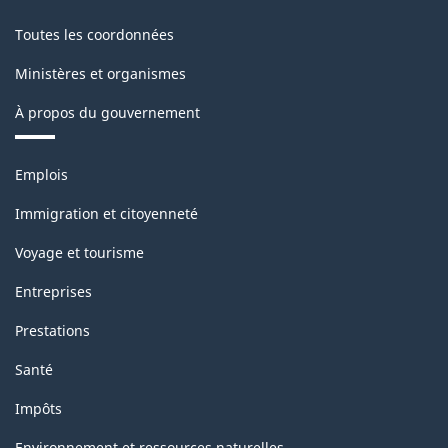
Toutes les coordonnées
Ministères et organismes
À propos du gouvernement
Thèmes
Emplois
et
sujets
Immigration et citoyenneté
Voyage et tourisme
Entreprises
Prestations
Santé
Impôts
Environnement et ressources naturelles