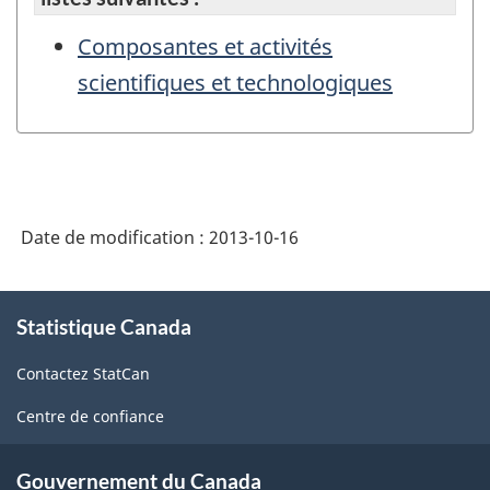
Composantes et activités
scientifiques et technologiques
Date de modification :
2013-10-16
À
Statistique Canada
propos
de
Contactez StatCan
ce
site
Centre de confiance
Gouvernement du Canada