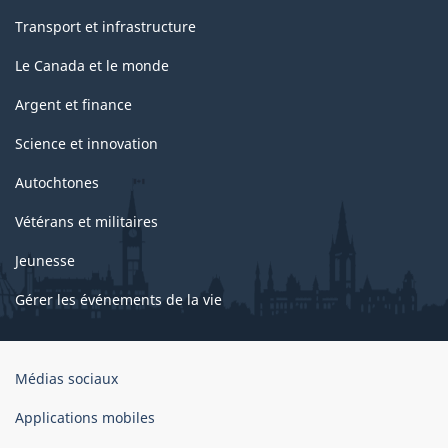
Transport et infrastructure
Le Canada et le monde
Argent et finance
Science et innovation
Autochtones
Vétérans et militaires
Jeunesse
Gérer les événements de la vie
Organisation
Médias sociaux
du
gouvernement
Applications mobiles
du