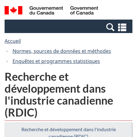
Passer
Passer
Recherche
/
au
à
et
Government
contenu
la
menus
of
Re
principal
version
Canada
et
HTML
Accueil
me
simplifiée
Normes, sources de données et méthodes
Enquêtes et programmes statistiques
Recherche et
développement dans
l'industrie canadienne
(RDIC)
Recherche et développement dans l'industrie
canadienne (RDIC)